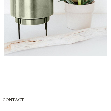
House Plants
Plant containers
CONTACT