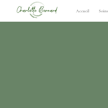
Accueil
Soin
athe –
gues