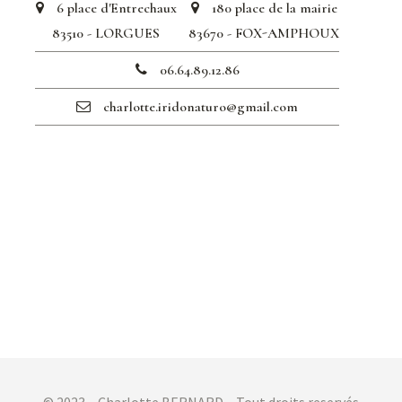
6 place d'Entrechaux
180 place de la mairie
83510 - LORGUES
83670 - FOX-AMPHOUX
06.64.89.12.86
charlotte.iridonaturo@gmail.com