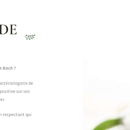
 DE
de Bach ?
ctériologiste de
 positive sur vos
er.
en respectant qui