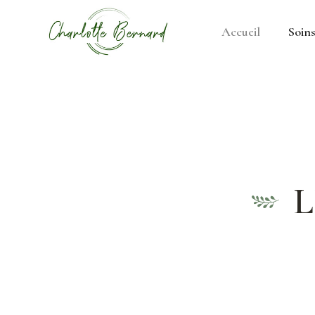
Accueil
Soin
athe –
gues
L