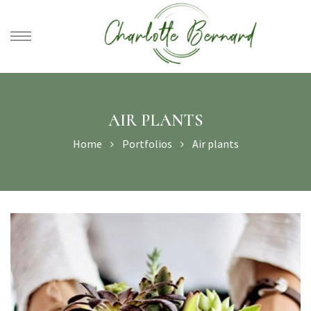
athe –
gues
AIR PLANTS
Home
Portfolios
Air plants