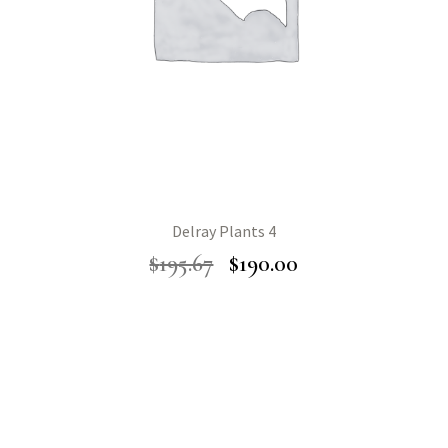
Delray Plants 4
$
195.67
$
190.00