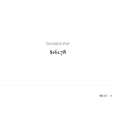
Orchid In Pot
$
161.78
NEXT