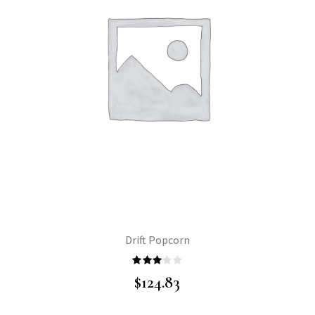
Drift Popcorn
Rated
$
124.83
3.00
out of