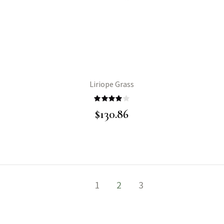
Liriope Grass
Rated
$
130.86
4.00
out
of 5
1
2
3