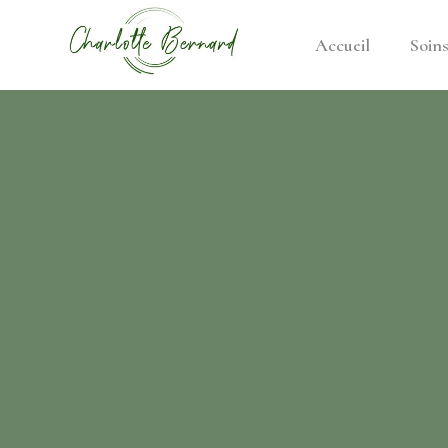
Accueil
Soin
athe –
gues