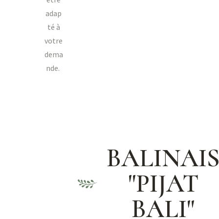
adap
té à
votre
dema
nde.
BALINAI
"PIJAT
BALI"