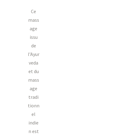
Ce
mass
age
issu
de
l’Ayur
veda
et du
mass
age
tradi
tionn
el
indie
n est