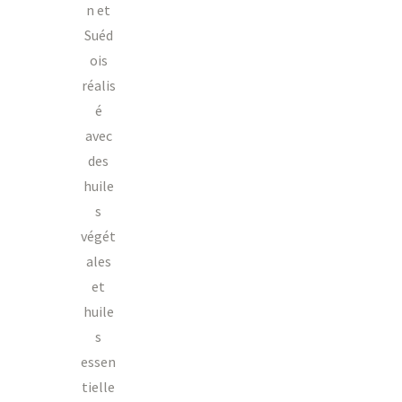
n et
Suéd
ois
réalis
é
avec
des
huile
s
végét
ales
et
huile
s
essen
tielle