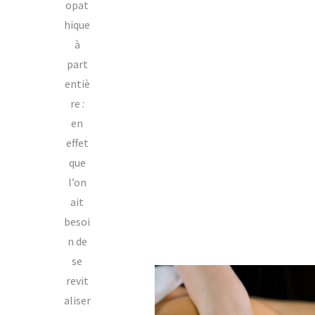
opat
hique
à
part
entiè
re :
en
effet
que
l’on
ait
besoi
n de
se
revit
aliser