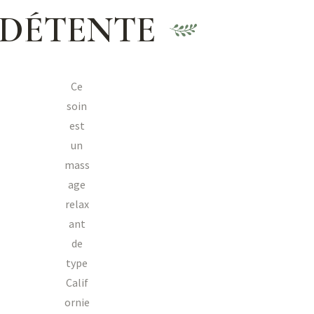
DÉTENTE
Ce
soin
est
un
mass
age
relax
ant
de
type
Calif
ornie