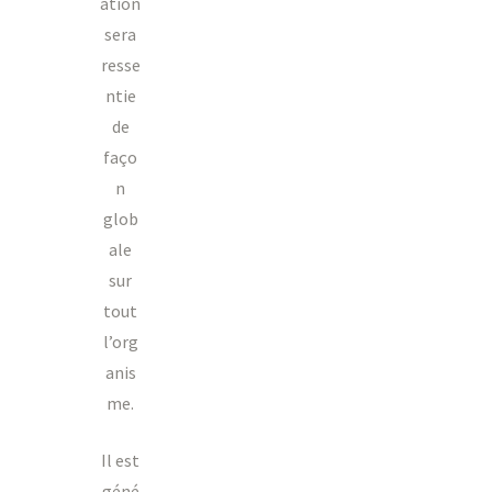
ation
sera
resse
ntie
de
faço
n
glob
ale
sur
tout
l’org
anis
me.
Il est
géné