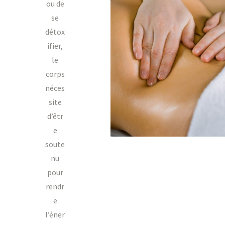
ou de
se
détox
ifier,
le
corps
néces
site
d’êtr
e
soute
nu
pour
rendr
e
l’éner