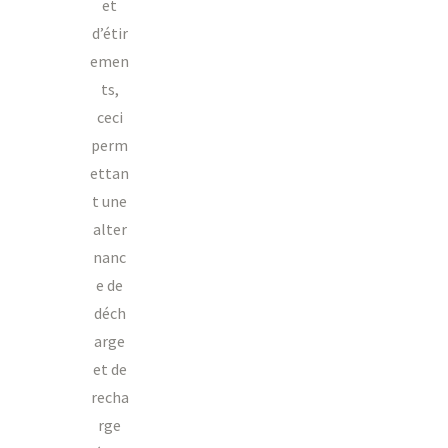
et
d’étir
emen
ts,
ceci
perm
ettan
t une
alter
nanc
e de
déch
arge
et de
recha
rge