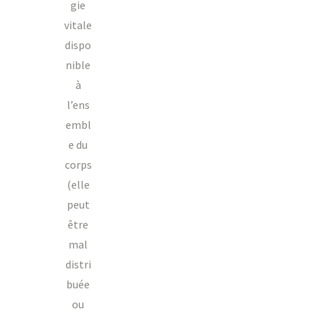
gie
vitale
dispo
nible
à
l’ens
embl
e du
corps
(elle
peut
être
mal
distri
buée
ou