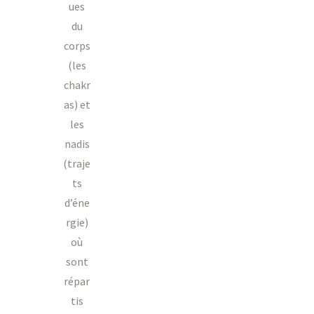
ues
du
corps
(les
chakr
as) et
les
nadis
(traje
ts
d’éne
rgie)
où
sont
répar
tis