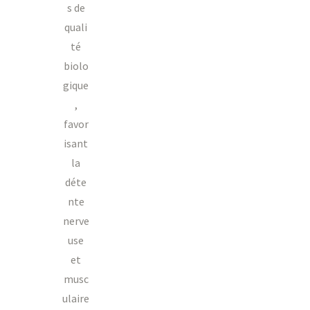
s de
quali
té
biolo
gique
,
favor
isant
la
déte
nte
nerve
use
et
musc
ulaire