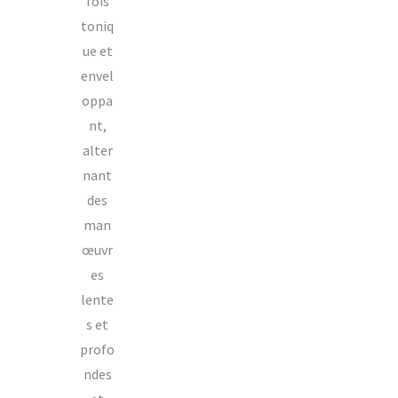
fois
toniq
ue et
envel
oppa
nt,
alter
nant
des
man
œuvr
es
lente
s et
profo
ndes