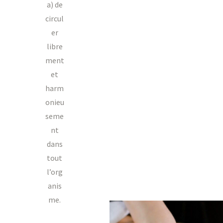
a) de
circul
er
libre
ment
et
harm
onieu
seme
nt
dans
tout
l’org
anis
me.