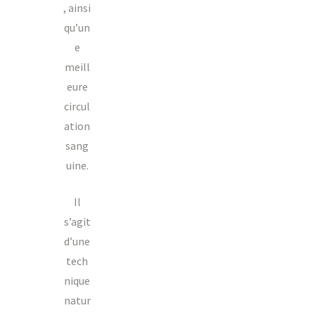
, ainsi
qu’un
e
meill
eure
circul
ation
sang
uine.
Il
s’agit
d’une
tech
nique
natur