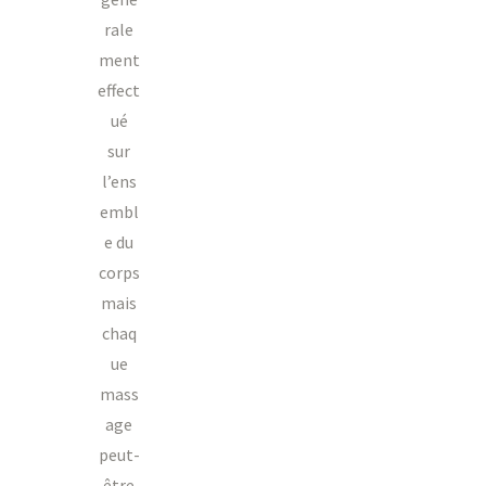
rale
ment
effect
ué
sur
l’ens
embl
e du
corps
mais
chaq
ue
mass
age
peut-
être