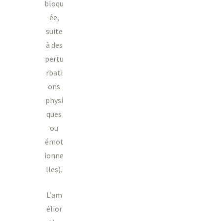
bloqu
ée,
suite
à des
pertu
rbati
ons
physi
ques
ou
émot
ionne
lles).
L’am
élior