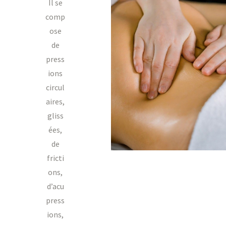
Il se
comp
ose
de
press
ions
circul
aires,
gliss
ées,
de
fricti
ons,
d’acu
press
ions,