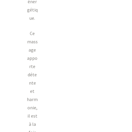
éner
gétiq
ue.
Ce
mass
age
appo
rte
déte
nte
et
harm
onie,
il est
à la