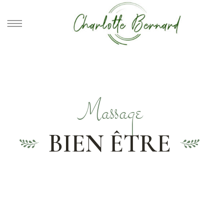
athe –
gues
Massage
BIEN ÊTRE